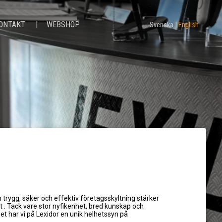
ONTAKT
WEBSHOP
Svenska
English
 trygg, säker och effektiv företagsskyltning stärker
t . Tack vare stor nyfikenhet, bred kunskap och
t har vi på Lexidor en unik helhetssyn på