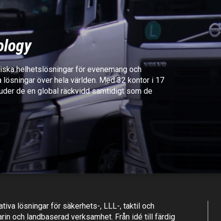
ology
kniska helhetslösningar för evenemang och
a lösningar över hela världen. Med 32 kontor i 17
uder de en global räckvidd samtidigt som de
tiva lösningar för säkerhets-, LLL-, taktil och
arin och landbaserad verksamhet. Från idé till färdig