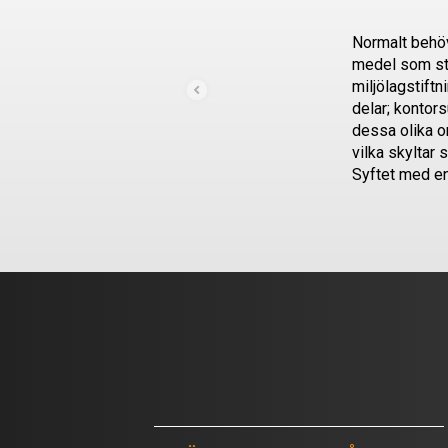
Normalt behöv
medel som
s
miljölagstiftn
delar; konto
dessa olika o
vilka skyltar 
Syftet med en