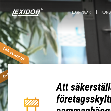
LÖSNINGAR
KUND
Att säkerställ
företagsskylt
sammanhäng