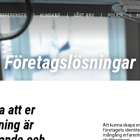
REFERENSER
KUNSKAP
VÅRT ARV
POLICY
K
Företagslösningar
a att er
ning är
Att kunna skapa en
företagets identite
ande och
mångårig erfarenhe