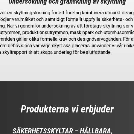
Undersökning och granskning av skyltning
er en skyltningslösning för ett företag kombinera utmärkt desig
tödjer
varumärket och samtidigt formellt uppfylla säkerhets- och
ing. När vi genomför undersökning av ett företags skyltning ser vi
rsutrymmen, produktionsutrymmen, maskinpark och utomhusområd
mråden gäller olika formella krav och designöverväganden. För at
som behövs och var varje skylt ska placeras, använder vi vår unik
 skyltrapport är att skapa underlag för beslutfattande.
Produkterna vi erbjuder
SÄKERHETSSKYLTAR – HÅLLBARA,