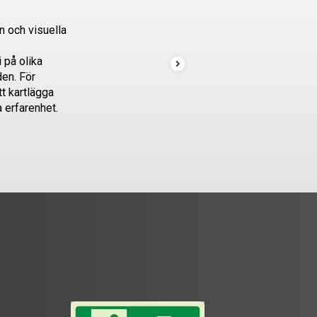
n och visuella
 på olika
en. För
t kartlägga
a erfarenhet.