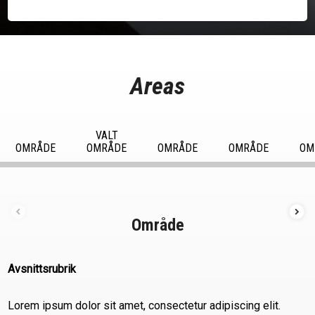
Areas
VALT
OMRÅDE
OMRÅDE
OMRÅDE
OMRÅDE
OM
Område
Avsnittsrubrik
Lorem ipsum dolor sit amet, consectetur adipiscing elit.