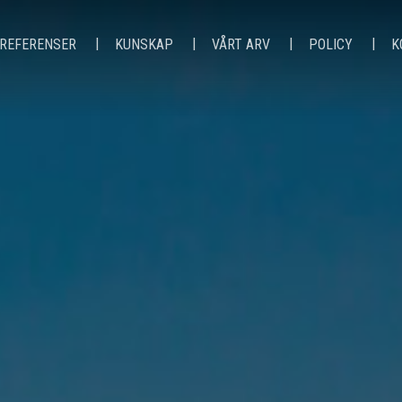
REFERENSER
KUNSKAP
VÅRT ARV
POLICY
K