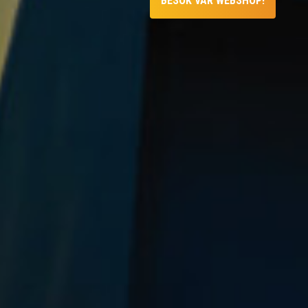
BESÖK VÅR WEBSHOP!